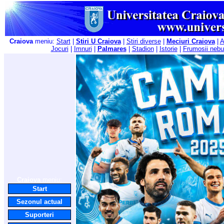
Craiova
meniu:
Start
|
Stiri U Craiova
|
Stiri diverse
|
Meciuri Craiova
|
A
Jocuri
|
Imnuri
|
Palmares
|
Stadion
|
Istorie
|
Frumosii nebu
Craiova
meniu:
Start
Sezonul actual
Suporteri