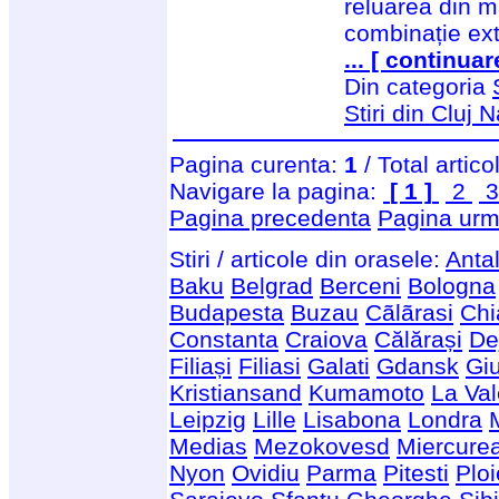
reluarea din m
combinație ex
... [ continuar
Din categoria
Stiri din Cluj
Pagina curenta:
1
/ Total artico
Navigare la pagina:
[ 1 ]
2
Pagina precedenta
Pagina urm
Stiri / articole din orasele:
Anta
Baku
Belgrad
Berceni
Bologna
Budapesta
Buzau
Cãlãrasi
Chi
Constanta
Craiova
Călărași
De
Filiași
Filiasi
Galati
Gdansk
Giu
Kristiansand
Kumamoto
La Val
Leipzig
Lille
Lisabona
Londra
Medias
Mezokovesd
Miercure
Nyon
Ovidiu
Parma
Pitesti
Ploi