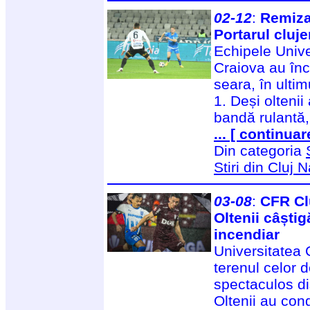
02-12
:
Remiza 
Portarul cluje
Echipele Unive
Craiova au înch
seara, în ultim
1. Deși oltenii
bandă rulantă,
... [ continuar
Din categoria
Stiri din Cluj
03-08
:
CFR Clu
Oltenii câștig
incendiar
Universitatea 
terenul celor 
spectaculos di
Oltenii au con