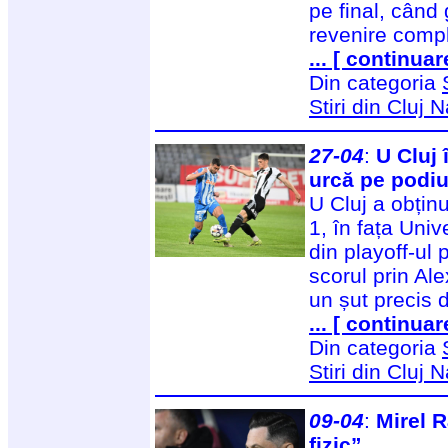
pe final, când
revenire compl
... [ continuar
Din categoria
Stiri din Cluj
27-04
:
U Cluj 
urcă pe podiu
U Cluj a obțin
1, în fața Univ
din playoff-ul 
scorul prin Ale
un șut precis 
... [ continuar
Din categoria
Stiri din Cluj
09-04
:
Mirel R
fizic”