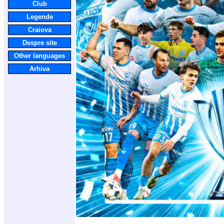
Club
Legende
Craiova
Despre site
Other languages
Arhiva