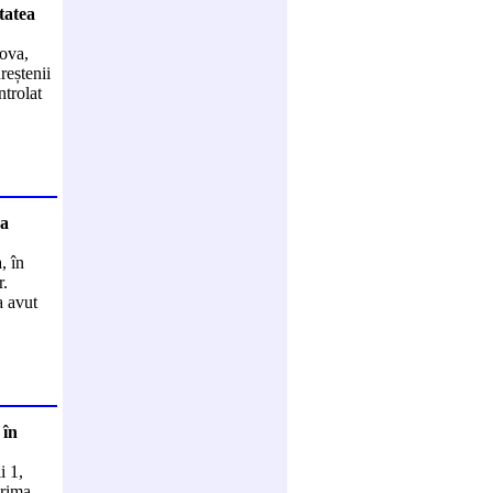
tatea
iova,
reștenii
ntrolat
na
, în
r.
a avut
 în
i 1,
prima