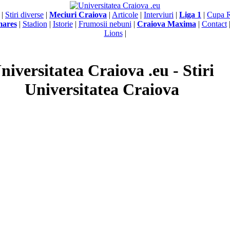
|
Stiri diverse
|
Meciuri Craiova
|
Articole
|
Interviuri
|
Liga 1
|
Cupa 
mares
|
Stadion
|
Istorie
|
Frumosii nebuni
|
Craiova Maxima
|
Contact
Lions
|
niversitatea Craiova .eu - Stiri
Universitatea Craiova