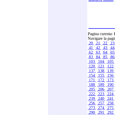
Pagina curenta:
Navigare la pag
20
21
22
2
41
42
43
4
62
63
64
6
83
84
85
8
103
104
105
120
121
122
137
138
139
154
155
156
171
172
173
188
189
190
205
206
207
222
223
224
239
240
241
256
257
258
273
274
275
290
291
292