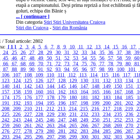
etapă a campionatului. Deși prima repriză a fost echilibrată și f
goluri, echipa din Bănie ș
... [ continuare ]
Din categoria
Stiri Stiri Universitatea Craiova
Stiri din Craiova
-
Stiri din România
1
/ Total articole: 2802
ina:
[ 1 ]
2
3
4
5
6
7
8
9
10
11
12
13
14
15
16
17
3
24
25
26
27
28
29
30
31
32
33
34
35
36
37
38
3
4
45
46
47
48
49
50
51
52
53
54
55
56
57
58
59
6
5
66
67
68
69
70
71
72
73
74
75
76
77
78
79
80
8
6
87
88
89
90
91
92
93
94
95
96
97
98
99
100
101
106
107
108
109
110
111
112
113
114
115
116
117
11
123
124
125
126
127
128
129
130
131
132
133
134
1
140
141
142
143
144
145
146
147
148
149
150
151
1
157
158
159
160
161
162
163
164
165
166
167
168
1
174
175
176
177
178
179
180
181
182
183
184
185
1
191
192
193
194
195
196
197
198
199
200
201
202
2
208
209
210
211
212
213
214
215
216
217
218
219
2
225
226
227
228
229
230
231
232
233
234
235
236
2
242
243
244
245
246
247
248
249
250
251
252
253
2
259
260
261
262
263
264
265
266
267
268
269
270
2
276
277
278
279
280
281
282
283
284
285
286
287
2
293
294
295
296
297
298
299
300
301
302
303
304
3