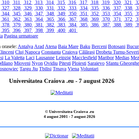
310
311
312
313
314
315
316
317
318
319
320
321
3
327
328
329
330
331
332
333
334
335
336
337
338
3
344
345
346
347
348
349
350
351
352
353
354
355
3
361
362
363
364
365
366
367
368
369
370
371
372
3
378
379
380
381
382
383
384
385
386
387
388
389
3
395
396
397
398
399
400
401
ta
Pagina urmatoare
in orasele:
Antalya
Arad
Atena
Baia Mare
Baku
Berceni
Botosani
Bucure
linceni
Cluj Napoca
Constanta
Craiova
Călărași
Drobeta Turnu-Sever
si
La Valetta
Laci
Lausanne
Leipzig
Macclesfield
Maribor
Medias
Mez
Milano
Mioveni
Nyon
Ovidiu
Pitesti
Ploiesti
Saraievo
Sfantu Gheorgh
osnowiec
Targu Jiu
Tbilisi
Trnava
Viena
Voluntari
Universitatea Craiova .eu - 7 august 2026
© Universitatea Craiova .eu
4 august 2001 - 7 august 2026