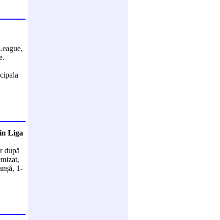
 League,
e.
cipala
din Liga
or după
mizat,
anșă, 1-