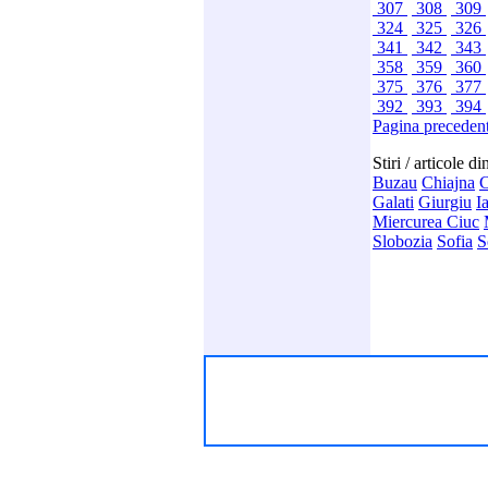
307
308
309
324
325
326
341
342
343
358
359
360
375
376
377
392
393
394
Pagina preceden
Stiri / articole d
Buzau
Chiajna
C
Galati
Giurgiu
Ia
Miercurea Ciuc
Slobozia
Sofia
S