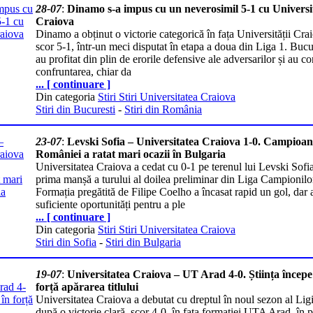
28-07
:
Dinamo s-a impus cu un neverosimil 5-1 cu Universi
Craiova
Dinamo a obținut o victorie categorică în fața Universității Cra
scor 5-1, într-un meci disputat în etapa a doua din Liga 1. Bucu
au profitat din plin de erorile defensive ale adversarilor și au co
confruntarea, chiar da
... [ continuare ]
Din categoria
Stiri Stiri Universitatea Craiova
Stiri din Bucuresti
-
Stiri din România
23-07
:
Levski Sofia – Universitatea Craiova 1-0. Campioa
României a ratat mari ocazii în Bulgaria
Universitatea Craiova a cedat cu 0-1 pe terenul lui Levski Sofia
prima manșă a turului al doilea preliminar din Liga Campionilo
Formația pregătită de Filipe Coelho a încasat rapid un gol, dar 
suficiente oportunități pentru a ple
... [ continuare ]
Din categoria
Stiri Stiri Universitatea Craiova
Stiri din Sofia
-
Stiri din Bulgaria
19-07
:
Universitatea Craiova – UT Arad 4-0. Știința începe
forță apărarea titlului
Universitatea Craiova a debutat cu dreptul în noul sezon al Ligi
după o victorie clară, scor 4-0, în fața formației UTA Arad, în 