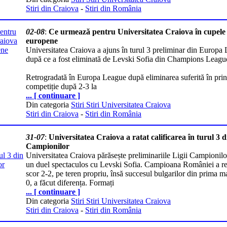
Stiri din Craiova
-
Stiri din România
02-08
:
Ce urmează pentru Universitatea Craiova în cupele
europene
Universitatea Craiova a ajuns în turul 3 preliminar din Europa
după ce a fost eliminată de Levski Sofia din Champions Leagu
Retrogradată în Europa League după eliminarea suferită în prin
competiție după 2-3 la
... [ continuare ]
Din categoria
Stiri Stiri Universitatea Craiova
Stiri din Craiova
-
Stiri din România
31-07
:
Universitatea Craiova a ratat calificarea în turul 3 
Campionilor
Universitatea Craiova părăsește preliminariile Ligii Campionil
un duel spectaculos cu Levski Sofia. Campioana României a re
scor 2-2, pe teren propriu, însă succesul bulgarilor din prima m
0, a făcut diferența. Formați
... [ continuare ]
Din categoria
Stiri Stiri Universitatea Craiova
Stiri din Craiova
-
Stiri din România