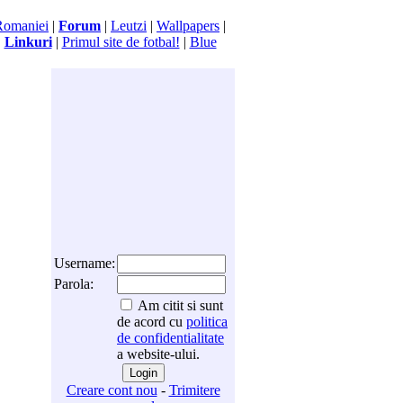
Romaniei
|
Forum
|
Leutzi
|
Wallpapers
|
|
Linkuri
|
Primul site de fotbal!
|
Blue
Username:
Parola:
Am citit si sunt
de acord cu
politica
de confidentialitate
a website-ului.
Creare cont nou
-
Trimitere