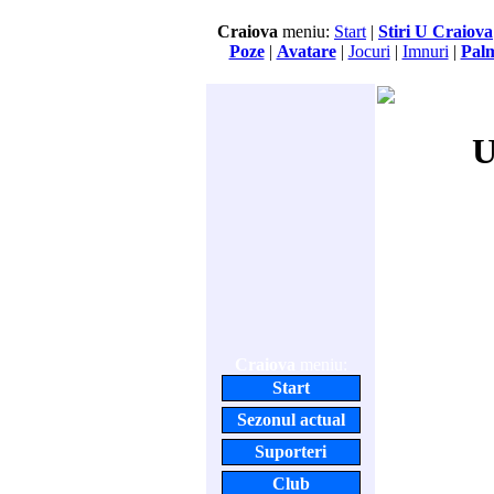
Craiova
meniu:
Start
|
Stiri U Craiova
Poze
|
Avatare
|
Jocuri
|
Imnuri
|
Pal
U
Craiova
meniu:
Start
Sezonul actual
Suporteri
Club