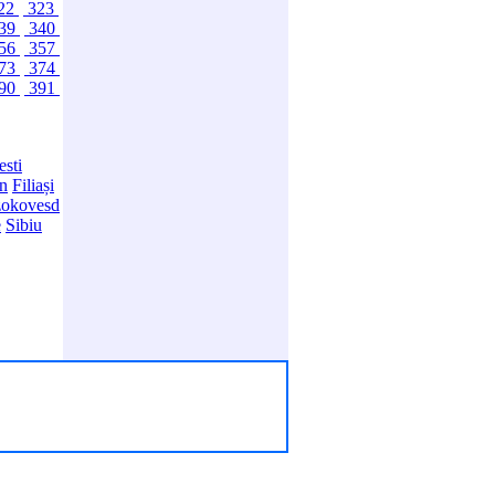
22
323
39
340
56
357
73
374
90
391
sti
in
Filiași
okovesd
e
Sibiu