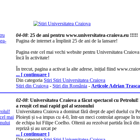
04-08
:
25 de ani pentru www.universitatea-craiova.eu !!!!!
Pagina de internet a împlinit 25 de ani de la lansare!
Pagina este cel mai vechi website pentru Universitatea Craiova 
încă în activitate!
În trecut, pagina a activat la alte adrese, inițial fiind www.craio
... [ continuare ]
Din categoria
Stiri Stiri Universitatea Craiova
Stiri din Craiova
-
Stiri din România
-
Articole Adrian Trasca
02-08
:
Universitatea Craiova a făcut spectacol cu Petrolul
a reușit cel mai rapid gol al sezonului
Universitatea Craiova a dominat fără drept de apel duelul cu Pe
Ploiești și s-a impus cu 4-0, într-un meci controlat aproape în tot
de echipa lui Filipe Coelho. Oltenii au rezolvat partida încă di
repriză și au urcat pe
... [ continuare ]
Din categoria
Stiri Stiri Universitatea Craiova